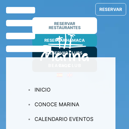
Ir
RESERVAR
al
contenido
RESERVAR
RESTAURANTES
RESERVAR HAMACA
RESERVAR CLUBS
FAQS
INICIO
CONOCE MARINA
CALENDARIO EVENTOS