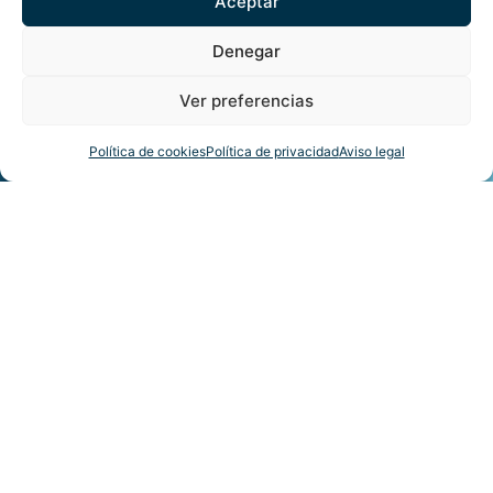
Aceptar
Denegar
Ver preferencias
Política de cookies
Política de privacidad
Aviso legal
PRÓXIMOS EVENTOS
VER CALENDARIO
DISCO, REGGAETON, HITS…
NUESTRAS FIESTAS