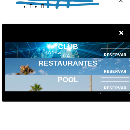
RESERVAS
CLUB
RESERVAR
RESTAURANTES
RESERVAR
POOL
RESERVAR
Edit Templat